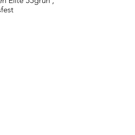
n Elite 55grün ,
fest