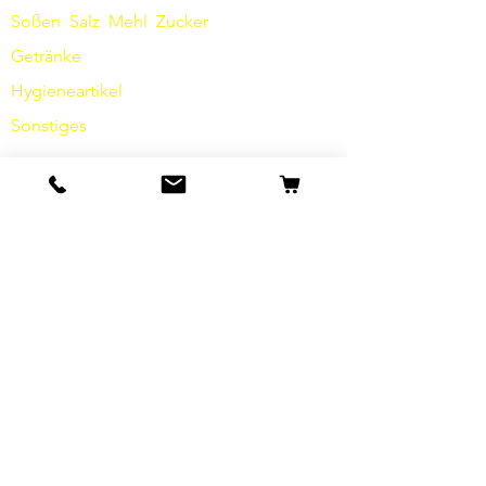
Soßen
​
Salz
Mehl
Zucker
Getränke
Hygieneartikel
Sonstiges
Info
Unsere Geschichte
Kontakt
Versand & Rückgabe
AGB
Datenschutz / Barrierefreiheit
Cookies
Impressum
FAQ