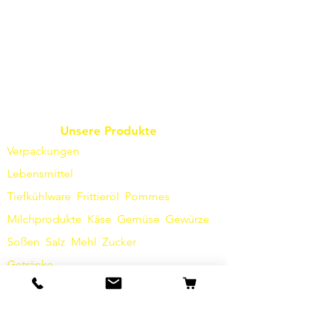
Unsere Produkte
Verpackungen
Lebensmittel
Tiefkühlware
Frittieröl
Pommes
Milchprodukte
Käse
Gemüse
Gewürze
Soßen
​
Salz
Mehl
Zucker
Getränke
Hygieneartikel
Sonstiges