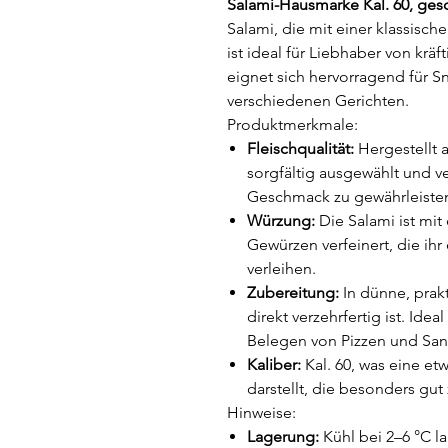
Salami-Hausmarke Kal. 60, ges
Salami, die mit einer klassisc
ist ideal für Liebhaber von kräf
eignet sich hervorragend für S
verschiedenen Gerichten.
Produktmerkmale:
Fleischqualität:
Hergestellt 
sorgfältig ausgewählt und v
Geschmack zu gewährleiste
Würzung:
Die Salami ist mi
Gewürzen verfeinert, die ih
verleihen.
Zubereitung:
In dünne, prak
direkt verzehrfertig ist. Idea
Belegen von Pizzen und Sa
Kaliber:
Kal. 60, was eine et
darstellt, die besonders gut
Hinweise:
Lagerung:
Kühl bei 2–6 °C l