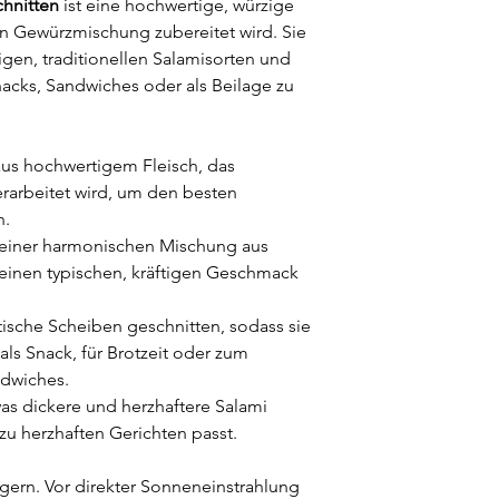
chnitten
ist eine hochwertige, würzige
hen Gewürzmischung zubereitet wird. Sie
tigen, traditionellen Salamisorten und
nacks, Sandwiches oder als Beilage zu
aus hochwertigem Fleisch, das
erarbeitet wird, um den besten
n.
t einer harmonischen Mischung aus
r einen typischen, kräftigen Geschmack
tische Scheiben geschnitten, sodass sie
l als Snack, für Brotzeit oder zum
ndwiches.
was dickere und herzhaftere Salami
 zu herzhaften Gerichten passt.
agern. Vor direkter Sonneneinstrahlung