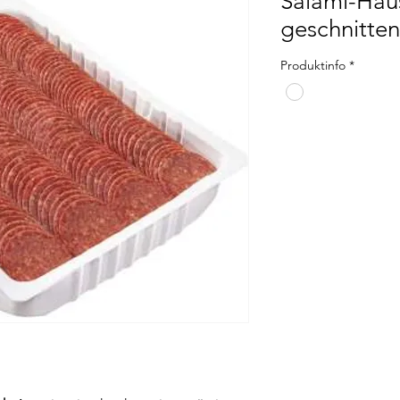
Salami-Hau
geschnitten
Produktinfo
*