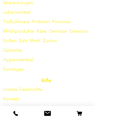
Verpackungen
Lebensmittel
Tiefkühlware
Frittieröl
Pommes
Milchprodukte
Käse
Gemüse
Gewürze
Soßen
​
Salz
Mehl
Zucker
Getränke
Hygieneartikel
Sonstiges
Info
Unsere Geschichte
Kontakt
Versand & Rückgabe
AGB
Datenschutz / Barrierefreiheit