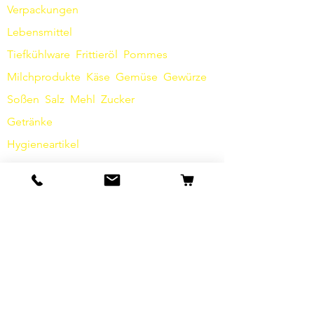
Verpackungen
Lebensmittel
Tiefkühlware
Frittieröl
Pommes
Milchprodukte
Käse
Gemüse
Gewürze
Soßen
​
Salz
Mehl
Zucker
Getränke
Hygieneartikel
Sonstiges
Info
Unsere Geschichte
Kontakt
Versand & Rückgabe
AGB
Datenschutz / Barrierefreiheit