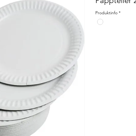
Pappteller
Produktinfo
*