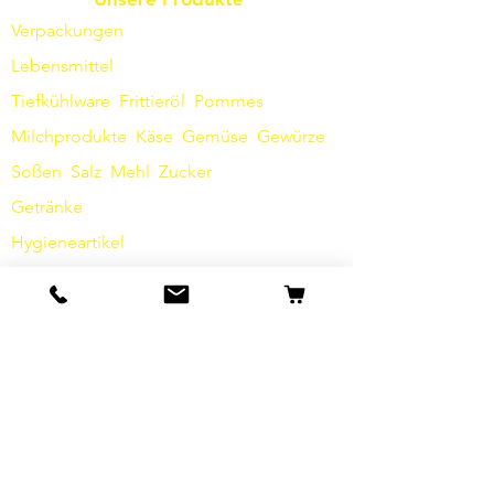
Verpackungen
Lebensmittel
Tiefkühlware
Frittieröl
Pommes
Milchprodukte
Käse
Gemüse
Gewürze
Soßen
​
Salz
Mehl
Zucker
Getränke
Hygieneartikel
Sonstiges
Info
Unsere Geschichte
Kontakt
Versand & Rückgabe
AGB
Datenschutz / Barrierefreiheit