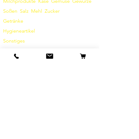
Milchprodukte
Käse
Gemüse
Gewürze
Soßen
​
Salz
Mehl
Zucker
Getränke
Hygieneartikel
Sonstiges
Info
Unsere Geschichte
Kontakt
Versand & Rückgabe
AGB
Datenschutz / Barrierefreiheit
Cookies
Impressum
FAQ