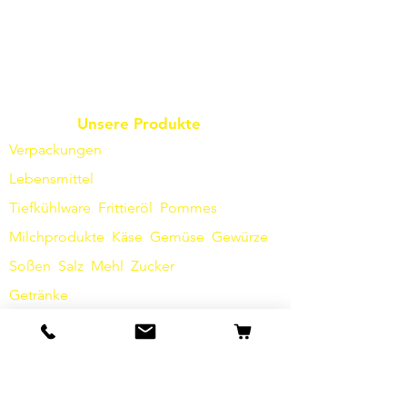
Unsere Produkte
Verpackungen
Lebensmittel
Tiefkühlware
Frittieröl
Pommes
Milchprodukte
Käse
Gemüse
Gewürze
Soßen
​
Salz
Mehl
Zucker
Getränke
Hygieneartikel
Sonstiges
Info