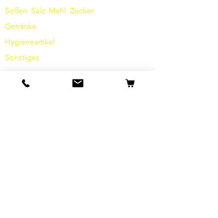
Soßen
​
Salz
Mehl
Zucker
Getränke
Hygieneartikel
Sonstiges
Info
Unsere Geschichte
Kontakt
Versand & Rückgabe
AGB
Datenschutz / Barrierefreiheit
Cookies
Impressum
FAQ