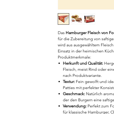
Das
Hamburger Fleisch von F
für die Zubereitung von safti
wird aus ausgewähltem Fleisch h
Einsatz in der heimischen Küch
Produktmerkmale:
Herkunft und Qualität:
Herge
Fleisch, meist Rind oder ei
nach Produktvariante.
Textur:
Fein gewolft und idea
Patties mit perfekter Konsist
Geschmack:
Natürlich aroma
der den Burgern eine saftige 
Verwendung:
Perfekt zum Fo
für klassische Hamburger, C