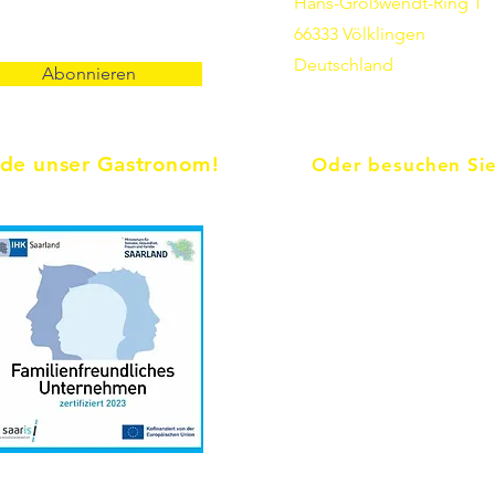
Hans-Großwendt-Ring 1
66333 Völklingen
Deutschland
Abonnieren
de unser Gastronom!
Oder besuchen Sie