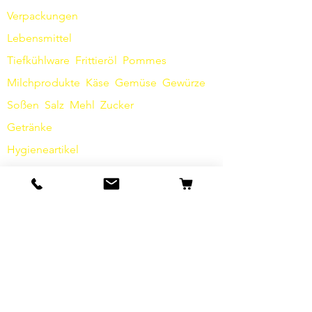
Verpackungen
Lebensmittel
Tiefkühlware
Frittieröl
Pommes
Milchprodukte
Käse
Gemüse
Gewürze
Soßen
​
Salz
Mehl
Zucker
Getränke
Hygieneartikel
Sonstiges
Info
Unsere Geschichte
Kontakt
Versand & Rückgabe
AGB
Datenschutz / Barrierefreiheit