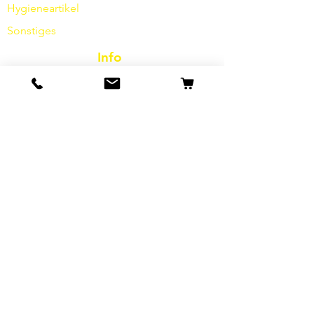
Hygieneartikel
Sonstiges
Info
Unsere Geschichte
Kontakt
Versand & Rückgabe
AGB
Datenschutz / Barrierefreiheit
Cookies
Impressum
FAQ
Sonderangebote & Aktionen
E-Mail-Adresse*