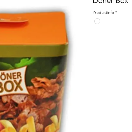
Döner Box 
Produktinfo
*