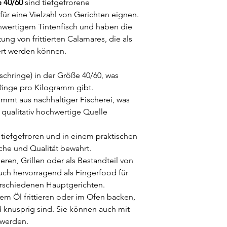
e 40/60
sind tiefgefrorene
 für eine Vielzahl von Gerichten eignen.
hwertigem Tintenfisch und haben die
ung von frittierten Calamares, die als
ert werden können.
schringe) in der Größe 40/60, was
 Ringe pro Kilogramm gibt.
ammt aus nachhaltiger Fischerei, was
qualitativ hochwertige Quelle
 tiefgefroren und in einem praktischen
sche und Qualität bewahrt.
ieren, Grillen oder als Bestandteil von
ch hervorragend als Fingerfood für
verschiedenen Hauptgerichten.
em Öl frittieren oder im Ofen backen,
 knusprig sind. Sie können auch mit
 werden.