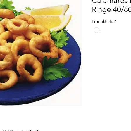
Calamares B
Ringe 40/6
Produktinfo
*