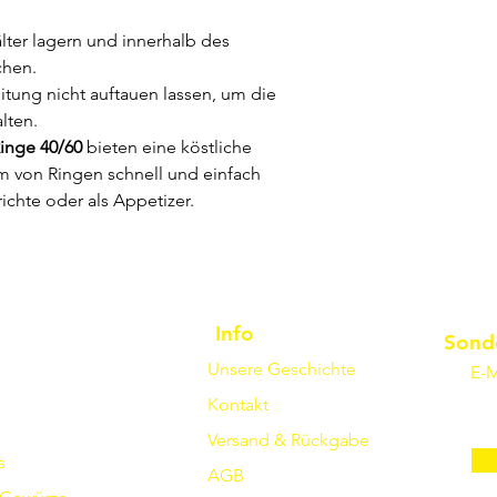
lter lagern und innerhalb des
chen.
itung nicht auftauen lassen, um die
lten.
Ringe 40/60
bieten eine köstliche
rm von Ringen schnell und einfach
richte oder als Appetizer.
Info
Sond
Unsere Geschichte
E-M
Kontakt
Versand & Rückgabe
s
AGB