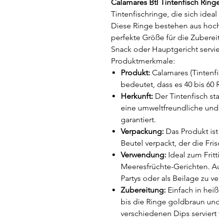
Calamares Btl Tintenfisch Ring
Tintenfischringe, die sich ideal
Diese Ringe bestehen aus hoc
perfekte Größe für die Zubereit
Snack oder Hauptgericht servi
Produktmerkmale:
Produkt:
Calamares (Tintenfi
bedeutet, dass es 40 bis 60
Herkunft:
Der Tintenfisch st
eine umweltfreundliche und 
garantiert.
Verpackung:
Das Produkt ist
Beutel verpackt, der die Fri
Verwendung:
Ideal zum Fritt
Meeresfrüchte-Gerichten. Au
Partys oder als Beilage zu 
Zubereitung:
Einfach in heiß
bis die Ringe goldbraun und
verschiedenen Dips serviert