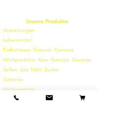
Unsere Produkte
Verpackungen
Lebensmittel
Tiefkühlware
Frittieröl
Pommes
Milchprodukte
Käse
Gemüse
Gewürze
Soßen
​
Salz
Mehl
Zucker
Getränke
Hygieneartikel
Sonstiges
Info
Unsere Geschichte
Kontakt