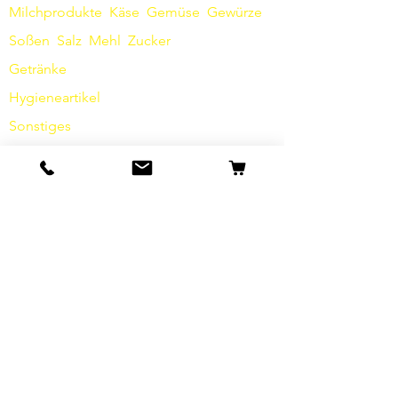
Milchprodukte
Käse
Gemüse
Gewürze
Soßen
​
Salz
Mehl
Zucker
Getränke
Hygieneartikel
Sonstiges
Info
Unsere Geschichte
Kontakt
Versand & Rückgabe
AGB
Datenschutz / Barrierefreiheit
Cookies
Impressum
FAQ