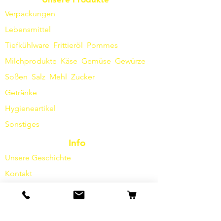
Verpackungen
Lebensmittel
Tiefkühlware
Frittieröl
Pommes
Milchprodukte
Käse
Gemüse
Gewürze
Soßen
​
Salz
Mehl
Zucker
Getränke
Hygieneartikel
Sonstiges
Info
Unsere Geschichte
Kontakt
Versand & Rückgabe
AGB
Datenschutz / Barrierefreiheit