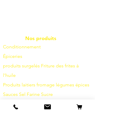
Nos produits
Conditionnement
Épiceries
produits surgelés
Friture
des frites à
l'huile
Produits laitiers
fromage
légumes
épices
Sauces
Sel
Farine
Sucre
Boissons
Articles d'hygiène
Divers