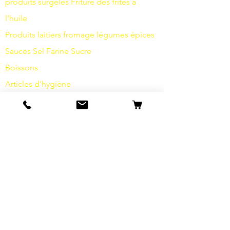
produits surgelés
Friture
des frites à
l'huile
Produits laitiers
fromage
légumes
épices
Sauces
Sel
Farine
Sucre
Boissons
Articles d'hygiène
Divers
info
s
Notre histoire
contact
Expéditions et retours
Termes et conditions
Protection des données