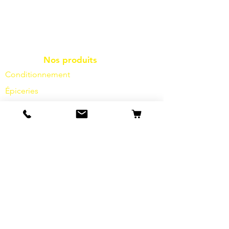
Nos produits
Conditionnement
Épiceries
produits surgelés
Friture
des frites à
l'huile
Produits laitiers
fromage
légumes
épices
Sauces
Sel
Farine
Sucre
Boissons
Articles d'hygiène
Divers
info