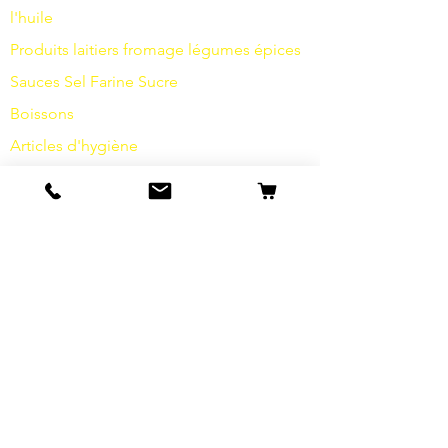
l'huile
Produits laitiers
fromage
légumes
épices
Sauces
Sel
Farine
Sucre
Boissons
Articles d'hygiène
Divers
info
s
Notre histoire
contact
Expéditions et retours
Termes et conditions
Protection des données
Cookies