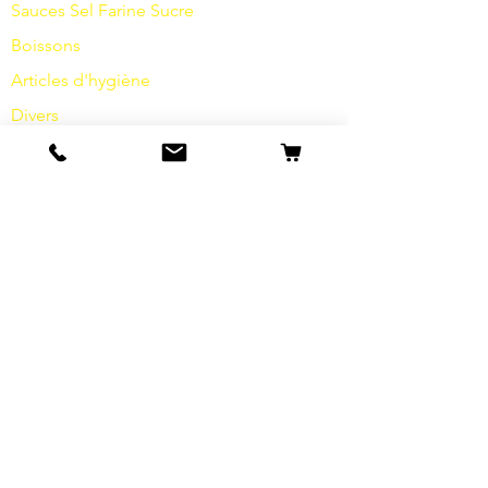
Sauces
Sel
Farine
Sucre
Boissons
Articles d'hygiène
Divers
info
s
Notre histoire
contact
Expéditions et retours
Termes et conditions
Protection des données
Cookies
imprimer
FAQ