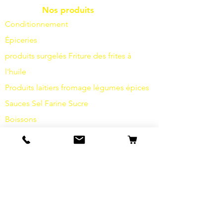
Nos produits
Conditionnement
Épiceries
produits surgelés
Friture
des frites à
l'huile
Produits laitiers
fromage
légumes
épices
Sauces
Sel
Farine
Sucre
Boissons
Articles d'hygiène
Divers
info
s
Notre histoire
contact