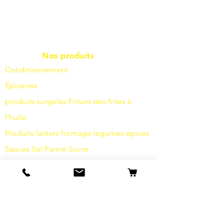
Nos produits
Conditionnement
Épiceries
produits surgelés
Friture
des frites à
l'huile
Produits laitiers
fromage
légumes
épices
Sauces
Sel
Farine
Sucre
Boissons
Articles d'hygiène
Divers
info