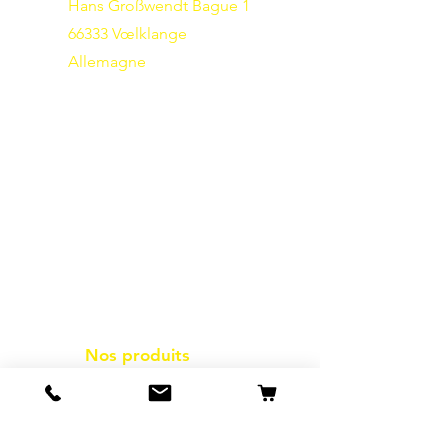
Hans Großwendt Bague 1
66333 Vœlklange
Allemagne
Nos produits
Conditionnement
Épiceries
produits surgelés
Friture
des frites à