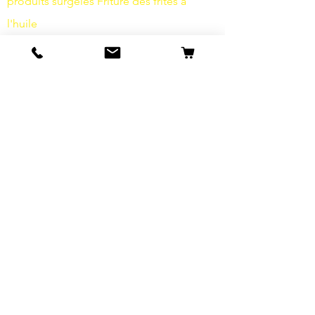
produits surgelés
Friture
des frites à
l'huile
Produits laitiers
fromage
légumes
épices
Sauces
Sel
Farine
Sucre
Boissons
Articles d'hygiène
Divers
info
s
Notre histoire
contact
Expéditions et retours
Termes et conditions
Protection des données