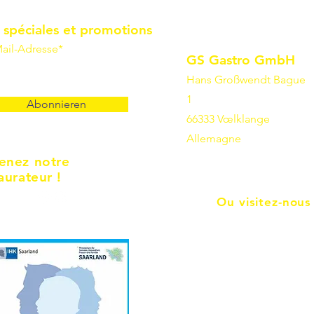
 spéciales et promotions
ail-Adresse*
GS Gastro GmbH
Hans Großwendt Bague
1
Abonnieren
66333 Vœlklange
Allemagne
enez notre
aurateur !
Ou visitez-nous