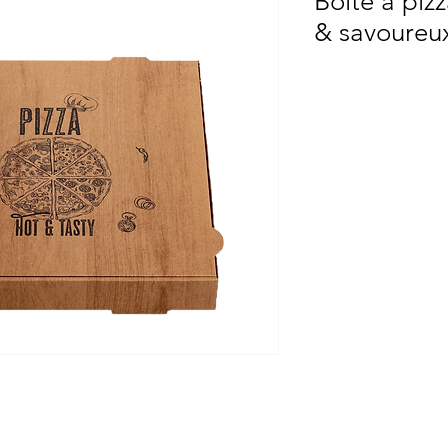
Boîte à piz
& savoureu