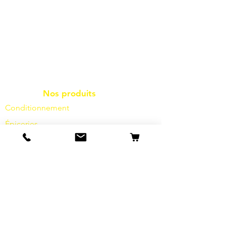
Nos produits
Conditionnement
Épiceries
produits surgelés
Friture
des frites à
l'huile
Produits laitiers
fromage
légumes
épices
Sauces
Sel
Farine
Sucre
Boissons
Articles d'hygiène