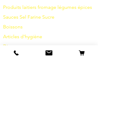
Produits laitiers
fromage
légumes
épices
Sauces
Sel
Farine
Sucre
Boissons
Articles d'hygiène
Divers
info
s
Notre histoire
contact
Expéditions et retours
Termes et conditions
Protection des données
Cookies
imprimer