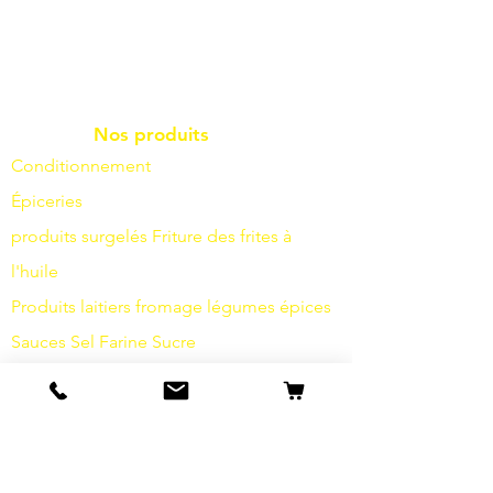
Nos produits
Conditionnement
Épiceries
produits surgelés
Friture
des frites à
l'huile
Produits laitiers
fromage
légumes
épices
Sauces
Sel
Farine
Sucre
Boissons
Articles d'hygiène
Divers
info