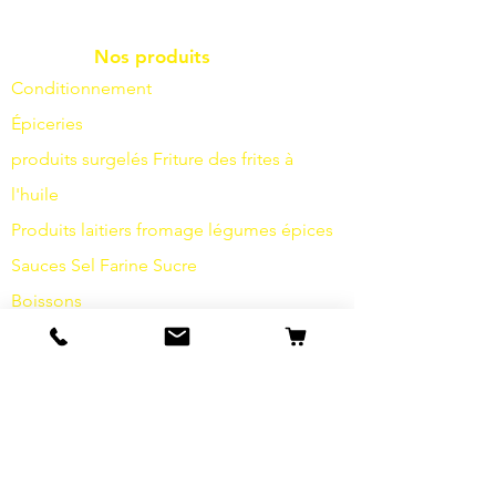
Nos produits
Conditionnement
Épiceries
produits surgelés
Friture
des frites à
l'huile
Produits laitiers
fromage
légumes
épices
Sauces
Sel
Farine
Sucre
Boissons
Articles d'hygiène
Divers
info
s
Notre histoire