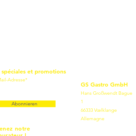
 spéciales et promotions
ail-Adresse*
GS Gastro GmbH
Hans Großwendt Bague
1
Abonnieren
66333 Vœlklange
Allemagne
enez notre
aurateur !