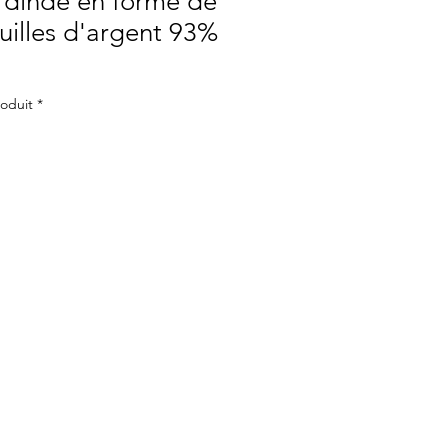
dinde en forme de
uilles d'argent 93%
roduit
*