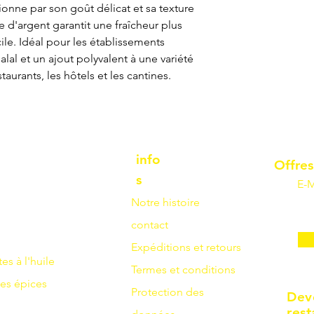
onne par son goût délicat et sa texture
e d'argent garantit une fraîcheur plus
le. Idéal pour les établissements
alal et un ajout polyvalent à une variété
aurants, les hôtels et les cantines.
info
Offres
s
E-M
Notre histoire
contact
Expéditions et retours
tes à l'huile
Termes et conditions
es
épices
Protection des
Dev
rest