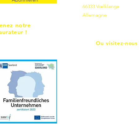
66333 Vœlklange
Allemagne
enez notre
aurateur !
Ou visitez-nous