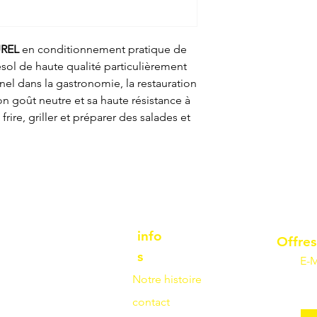
REL
en conditionnement pratique de
nesol de haute qualité particulièrement
el dans la gastronomie, la restauration
on goût neutre et sa haute résistance à
, frire, griller et préparer des salades et
info
Offres
s
E-M
Notre histoire
contact