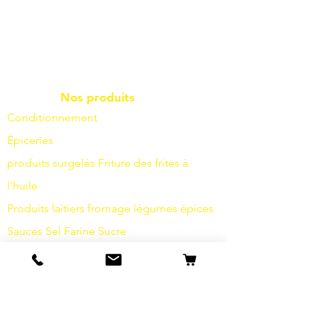
Nos produits
Conditionnement
Épiceries
produits surgelés
Friture
des frites à
l'huile
Produits laitiers
fromage
légumes
épices
Sauces
Sel
Farine
Sucre
Boissons
Articles d'hygiène
Divers