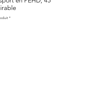
nsport en PEHD, 45
irable
roduit
*