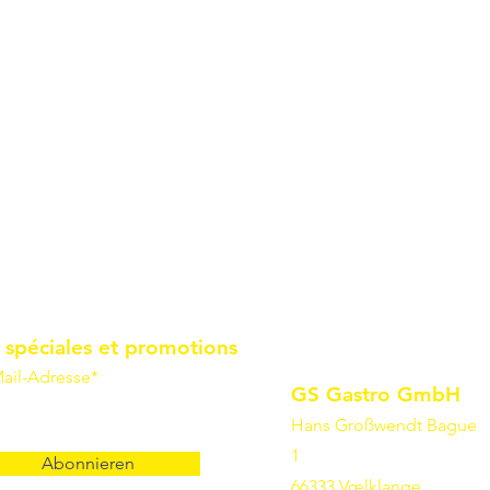
 spéciales et promotions
ail-Adresse*
GS Gastro GmbH
Hans Großwendt Bague
1
Abonnieren
66333 Vœlklange