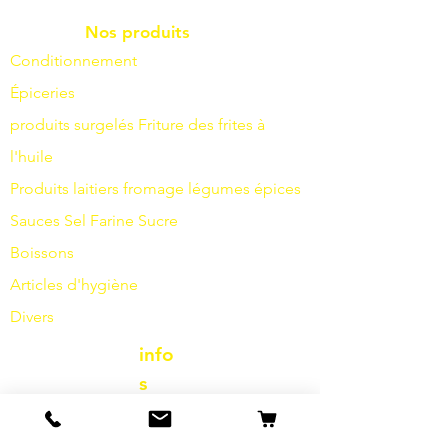
Nos produits
Conditionnement
Épiceries
produits surgelés
Friture
des frites à
l'huile
Produits laitiers
fromage
légumes
épices
Sauces
Sel
Farine
Sucre
Boissons
Articles d'hygiène
Divers
info
s
Notre histoire
contact