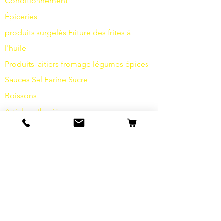
Conditionnement
Épiceries
produits surgelés
Friture
des frites à
l'huile
Produits laitiers
fromage
légumes
épices
Sauces
Sel
Farine
Sucre
Boissons
Articles d'hygiène
Divers
info
s
Notre histoire
contact
Expéditions et retours