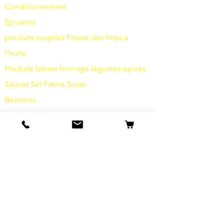
Conditionnement
Épiceries
produits surgelés
Friture
des frites à
l'huile
Produits laitiers
fromage
légumes
épices
Sauces
Sel
Farine
Sucre
Boissons
Articles d'hygiène
Divers
info
s
Notre histoire
contact
Expéditions et retours