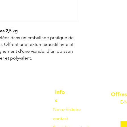
es 2,5 kg
elées dans un emballage pratique de
re. Offrent une texture croustillante et
nement d'une viande, d'un poisson
r et polyvalent.
info
Offres
s
E-M
Notre histoire
contact