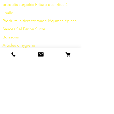
produits surgelés
Friture
des frites à
l'huile
Produits laitiers
fromage
légumes
épices
Sauces
Sel
Farine
Sucre
Boissons
Articles d'hygiène
Divers
info
s
Notre histoire
contact
Expéditions et retours
Termes et conditions
Protection des données