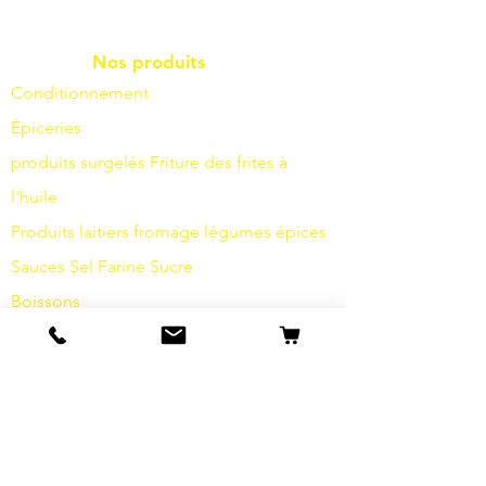
Nos produits
Conditionnement
Épiceries
produits surgelés
Friture
des frites à
l'huile
Produits laitiers
fromage
légumes
épices
Sauces
Sel
Farine
Sucre
Boissons
Articles d'hygiène
Divers
info
s
Notre histoire