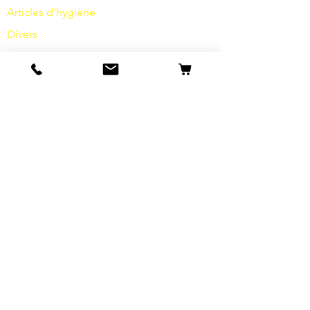
Articles d'hygiène
Divers
info
s
Notre histoire
contact
Expéditions et retours
Termes et conditions
Protection des données
Cookies
imprimer
FAQ
Offres spéciales et promotions