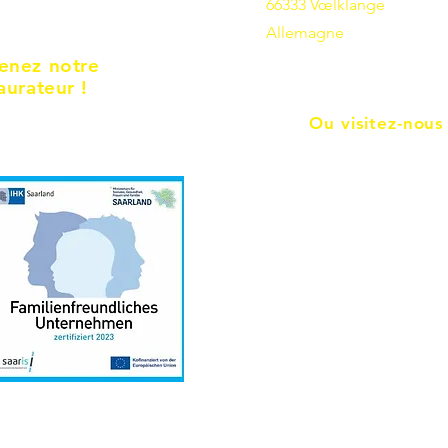
66333 Vœlklange
Allemagne
enez notre
aurateur !
Ou visitez-nous