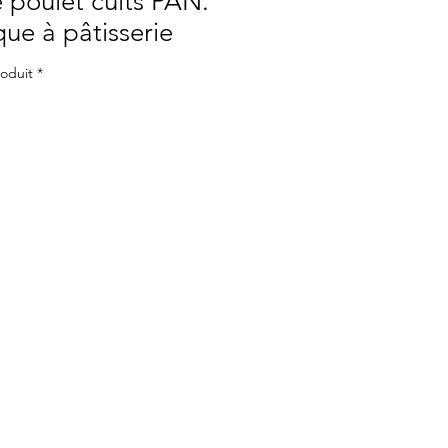
 poulet cuits PAN.
que à pâtisserie
roduit
*