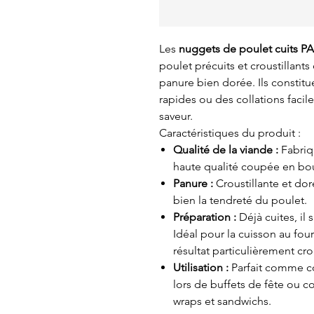
Les
nuggets de poulet cuits PA
poulet précuits et croustillants
panure bien dorée. Ils constitu
rapides ou des collations facil
saveur.
Caractéristiques du produit :
Qualité de la viande :
Fabriq
haute qualité coupée en bo
Panure :
Croustillante et do
bien la tendreté du poulet.
Préparation :
Déjà cuites, il 
Idéal pour la cuisson au four
résultat particulièrement crou
Utilisation :
Parfait comme col
lors de buffets de fête o
wraps et sandwichs.