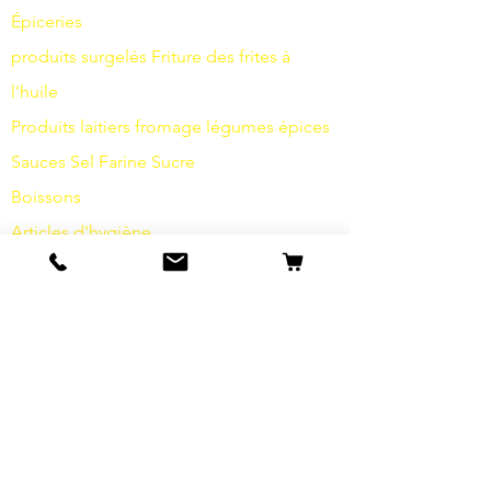
Épiceries
produits surgelés
Friture
des frites à
l'huile
Produits laitiers
fromage
légumes
épices
Sauces
Sel
Farine
Sucre
Boissons
Articles d'hygiène
Divers
info
s
Notre histoire
contact
Expéditions et retours
Termes et conditions