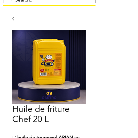
Huile de friture
Chef 20 L
L'
huile de tournesol ARIAN
en