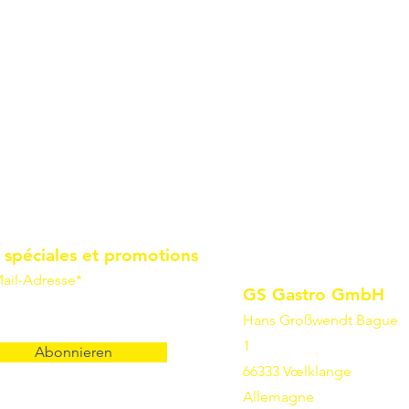
 spéciales et promotions
ail-Adresse*
GS Gastro GmbH
Hans Großwendt Bague
1
Abonnieren
66333 Vœlklange
Allemagne