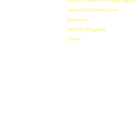
Produits laitiers
fromage
légum
Sauces
Sel
Farine
Sucre
Boissons
Articles d'hygiène
Divers