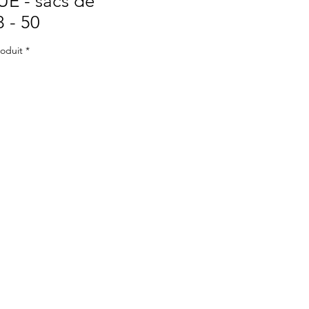
E - sacs de
8 - 50
roduit
*