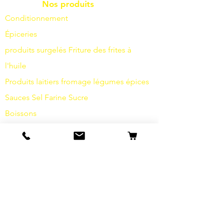
Nos produits
Conditionnement
Épiceries
produits surgelés
Friture
des frites à
l'huile
Produits laitiers
fromage
légumes
épices
Sauces
Sel
Farine
Sucre
Boissons
Articles d'hygiène
Divers
info
s
Notre histoire
contact