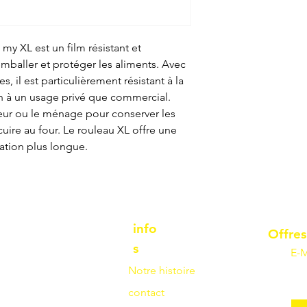
my XL est un film résistant et
 emballer et protéger les aliments. Avec
 il est particulièrement résistant à la
en à un usage privé que commercial.
aiteur ou le ménage pour conserver les
s cuire au four. Le rouleau XL offre une
ation plus longue.
info
Offres
s
E-M
Notre histoire
contact