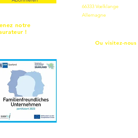
66333 Vœlklange
Allemagne
enez notre
aurateur !
Ou visitez-nous