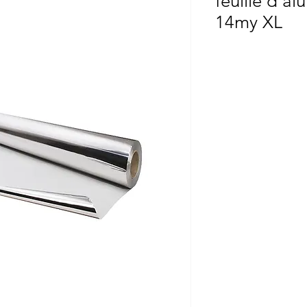
feuille d'a
14my XL