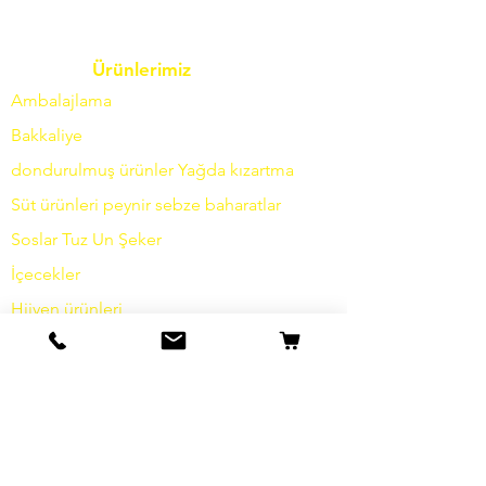
Ürünlerimiz
Ambalajlama
Bakkaliye
dondurulmuş ürünler
Yağda
kızartma
Süt ürünleri
peynir
sebze
baharatlar
Soslar
Tuz
Un
Şeker
İçecekler
Hijyen ürünleri
Çeşitli
bilgi
Hikayemiz
temas etmek